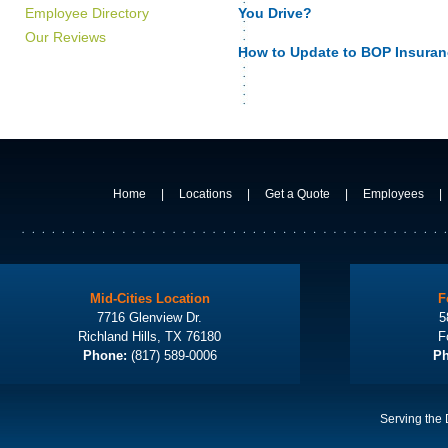
Employee Directory
You Drive?
Our Reviews
How to Update to BOP Insuran
Home
|
Locations
|
Get a Quote
|
Employees
|
Mid-Cities Location
F
7716 Glenview Dr.
5
Richland Hills, TX 76180
F
Phone:
(817) 589-0006
Ph
Serving the 